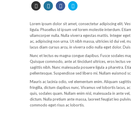
Lorem ipsum dolor sit amet, consectetur adipiscing elit. Vest
ligula. Phasellus id ipsum vel lorem molestie interdum. Etia
ullamcorper nulla. Nulla viverra egestas mattis. Integer ege
ac, adipiscing non urna. Ut nibh massa, ultricies id dui vel, 
lacus diam cursus arcu, in viverra odio nulla eget dolor. D
Nunc et lectus eu magna congue dapibus. Fusce sodales magn
Quisque commodo, ante at tincidunt ultrices, eros lectus ves
sagittis nibh. Nunc malesuada posuere ligula a pharetra. Eti
pellentesque. Suspendisse sed libero mi. Nullam euismod sc
Mauris ac lacinia odio, vel elementum enim. Aliquam sagitti
fringilla, dictum dapibus nunc. Vivamus vel lobortis lacus, 
quis, sodales quam. Nullam enim nisl, malesuada in ante vel, mo
dictum. Nulla pretium ante massa, laoreet feugiat leo pulv
commodo eget risus ac lobortis.