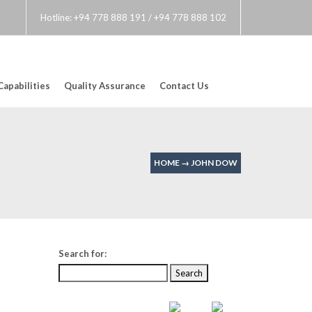
Hotline: +94 778 888 191 / +94 778 888 102
Capabilities
Quality Assurance
Contact Us
HOME
→
JOHN DOW
Search for:
RECENT POSTS