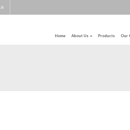
.lk
Home
About Us
Products
Our 