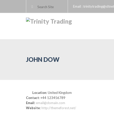
Email : trinitytrading@sltnet
JOHN DOW
Location
: United Kingdom
Contact
: +44 123456789
Email
:
email@domain.com
Website
:
http://themeforest.net/