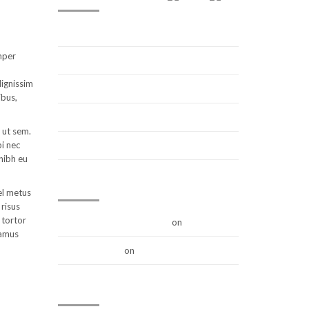
Hello world!
emper
Video Post
dignissim
Link Post
ibus,
Standard Post
 ut sem.
bi nec
Video Post
nibh eu
RECENT COMMENTS
el metus
 risus
 tortor
A WordPress Commenter
on
Hello world!
vamus
Mr WordPress
on
Hello world!
ARCHIVES