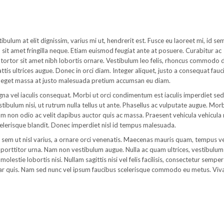
ibulum at elit dignissim, varius mi ut, hendrerit est. Fusce eu laoreet mi, id s
m sit amet fringilla neque. Etiam euismod feugiat ante at posuere. Curabitur ac
t tortor sit amet nibh lobortis ornare. Vestibulum leo felis, rhoncus commodo 
mattis ultrices augue. Donec in orci diam. Integer aliquet, justo a consequat fauc
uis eget massa at justo malesuada pretium accumsan eu diam.
a vel iaculis consequat. Morbi ut orci condimentum est iaculis imperdiet sed
tibulum nisi, ut rutrum nulla tellus ut ante. Phasellus ac vulputate augue. Mor
am non odio ac velit dapibus auctor quis ac massa. Praesent vehicula vehicula 
elerisque blandit. Donec imperdiet nisl id tempus malesuada.
s sem ut nisl varius, a ornare orci venenatis. Maecenas mauris quam, tempus v
ac porttitor urna. Nam non vestibulum augue. Nulla ac quam ultrices, vestibulum
lestie lobortis nisi. Nullam sagittis nisi vel felis facilisis, consectetur semper
inar quis. Nam sed nunc vel ipsum faucibus scelerisque commodo eu metus. Vi